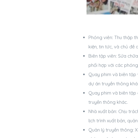
Phóng viên: Thu thập th
kiện, tin tức, và chủ đề
Biên tập viên: Sửa chữ
phối hợp với các phóng
Quay phim và biên tập 
dự án truyền thông khá
Quay phim và biên tập 
truyền thông khác.
Nhà xuất bản: Chịu trác
lịch trình xuất bản, quả
Quản lý truyền thông: 