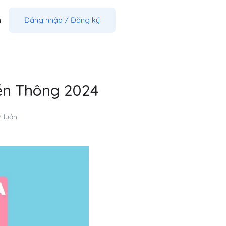
m
Đăng nhập
/
Đăng ký
yền Thông 2024
h luận