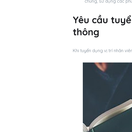
chúng, sử dụng các phư
Yêu cầu tuyể
thông
Khi tuyển dụng vị trí nhân v