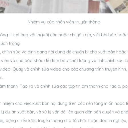
Nhiệm vụ của nhân viên truyền thông
ông tin, phỏng vấn người dân hoặc chuyên gia, viết bài báo hoặc 
 quan trọng.
a, chỉnh sửa và định dạng nội dung để chuẩn bị cho xuất bản hoặc
 viên và nhà báo khác để đảm bảo chất lượng và tính chính xác c
video: Quay và chỉnh sửa video cho các chương trình truyền hình
c.
âm thanh: Tạo ra và chỉnh sửa các tập tin âm thanh cho radio, p
h nhiệm cho việc xuất bản nội dung trên các nền tảng in ấn hoặc 
n lý dự án xuất bản, và xử lý vấn đề liên quan đến bản quyền và phá
Xây dựng chiến lược truyền thông cho tổ chức hoặc doanh nghiệp,