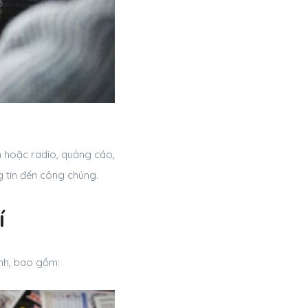
h hoặc radio, quảng cáo,
g tin đến công chúng.
í
ành, bao gồm: