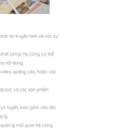
bản tin truyền hình về các sự
 phát sóng. Họ cũng có thể
ủa nội dung.
, video quảng cáo, hoặc các
odcast, và các sản phẩm
trực tuyến, bao gồm việc lên
p lý.
 quản lý mối quan hệ công