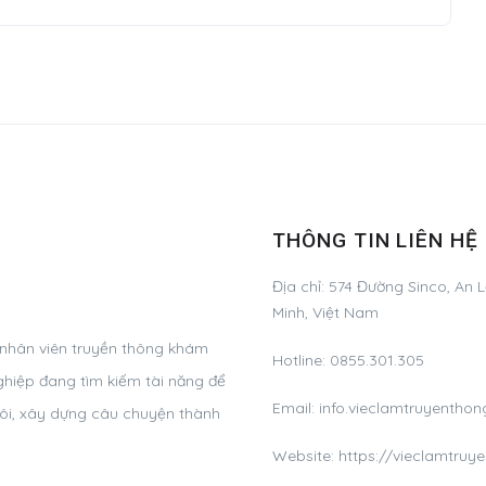
THÔNG TIN LIÊN HỆ
Địa chỉ:
574 Đường Sinco, An L
Minh, Việt Nam
 nhân viên truyền thông khám
Hotline:
0855.301.305
ghiệp đang tìm kiếm tài năng để
Email:
info.vieclamtruyenth
tôi, xây dựng câu chuyện thành
Website: https://vieclamtru