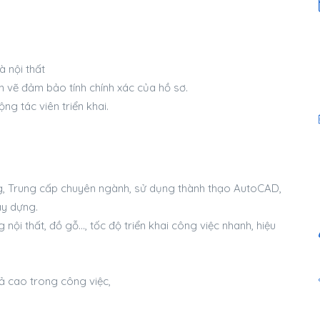
à nội thất
n vẽ đảm bảo tính chính xác của hồ sơ.
g tác viên triển khai.
ng, Trung cấp chuyên ngành, sử dụng thành thạo AutoCAD,
ây dựng.
 nội thất, đồ gỗ…, tốc độ triển khai công việc nhanh, hiệu
uả cao trong công việc,