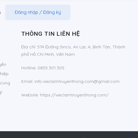
m
Đăng nhập
/
Đăng ký
THÔNG TIN LIÊN HỆ
Địa chỉ:
574 Đường Sinco, An Lạc A, Bình Tân, Thành
phố Hồ Chí Minh, Việt Nam
yền
Hotline:
0855.301.305
ghiệp
Email:
info.vieclamtruyenthong.com@gmail.com
 cùng
!
Website: https://vieclamtruyenthong.com/