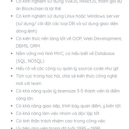
Có kinh nghiệm sử dụng VueJS, ReactJS, tham gia dự
án Blockchain là lợi thế
Có kinh nghiệm sử dụng Linux hoặc Windows server
(sử dụng/ cài đặt các loại DB và sử dụng giao diện
dòng lệnh)
Có kiến thức nền tảng tốt về OOP, Web Development,
DBMS, ORM
Nắm vững mô hình MVC, có hiểu biết về Database
(SQL, NOSQL)
Hiểu rõ về các công cụ quản lý source code như git
Tích cực trong học hỏi, chia sẻ kiến thức công nghệ
mới với team
Có khả năng quản lý teamsize 3-5 thành viên là điểm
cộng lớn
Có khả năng giao tiếp, trình bày quan điểm, ý kiến tốt
Có khả năng làm việc nhóm và độc lập tốt
Có tinh thần trách nhiệm cao trong công việc
Ưu tiên ứng viên trong độ tuổi: 1995 – 1998