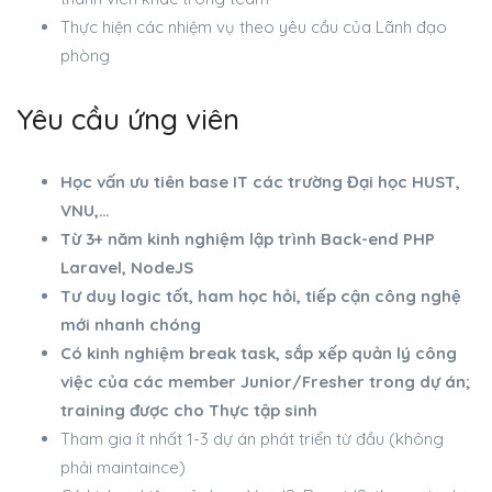
Thực hiện các nhiệm vụ theo yêu cầu của Lãnh đạo
phòng
Yêu cầu ứng viên
Học vấn ưu tiên base IT các trường Đại học HUST,
VNU,…
Từ 3+ năm kinh nghiệm lập trình Back-end PHP
Laravel, NodeJS
Tư duy logic tốt, ham học hỏi, tiếp cận công nghệ
mới nhanh chóng
Có kinh nghiệm break task, sắp xếp quản lý công
việc của các member Junior/Fresher trong dự án;
training được cho Thực tập sinh
Tham gia ít nhất 1-3 dự án phát triển từ đầu (không
phải maintaince)