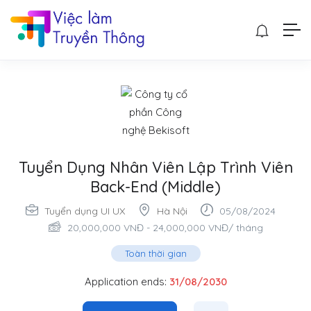
Tuyển Dụng Nhân Viên Lập Trình Viên
Back-End (Middle)
Tuyển dụng UI UX
Hà Nội
05/08/2024
20,000,000
VNĐ
-
24,000,000
VNĐ
/ tháng
Toàn thời gian
Application ends:
31/08/2030