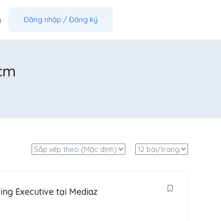
m
Đăng nhập
/
Đăng ký
hcm
ing Executive tại Mediaz