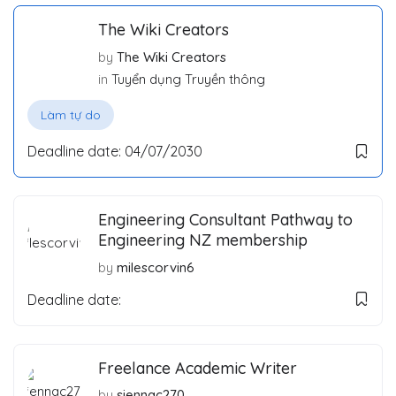
The Wiki Creators
by
The Wiki Creators
in
Tuyển dụng Truyền thông
Làm tự do
Deadline date:
04/07/2030
Engineering Consultant Pathway to
Engineering NZ membership
by
milescorvin6
Deadline date:
Freelance Academic Writer
by
siennac270