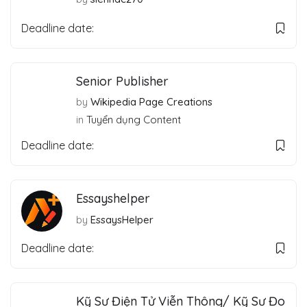
Deadline date:
Senior Publisher
by
Wikipedia Page Creations
in
Tuyển dụng Content
Deadline date:
Essayshelper
by
EssaysHelper
Deadline date:
Kỹ Sư Điện Tử Viễn Thông/ Kỹ Sư Đo