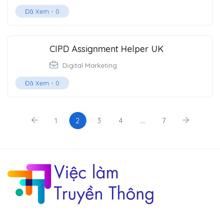
Đã Xem -
0
CIPD Assignment Helper UK
Digital Marketing
Đã Xem -
0
1
2
3
4
…
7