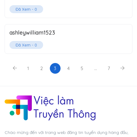
Đã Xem -
0
ashleywilliam1523
Đã Xem -
0
1
2
3
4
5
…
7
Chào mừng đến với trang web đăng tin tuyển dụng hàng đầu,