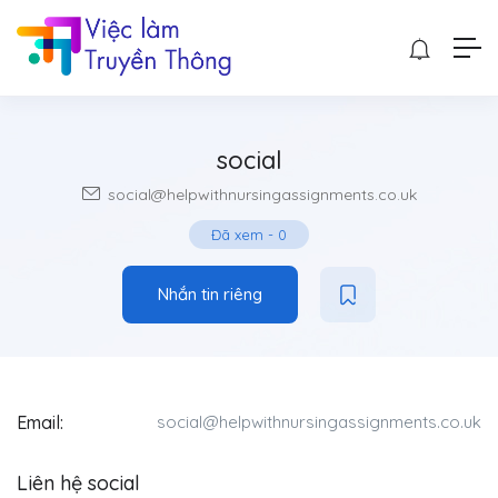
social
social@helpwithnursingassignments.co.uk
Đã xem
-
0
Nhắn tin riêng
Email:
social@helpwithnursingassignments.co.uk
Liên hệ social