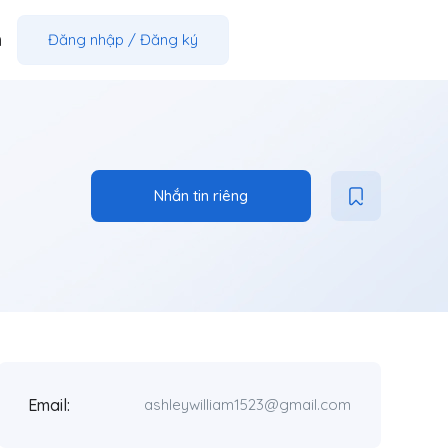
m
Đăng nhập
/
Đăng ký
Nhắn tin riêng
Email:
ashleywilliam1523@gmail.com