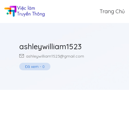
Trang Chủ
ashleywilliam1523
ashleywilliam1523@gmail.com
Đã xem
-
0