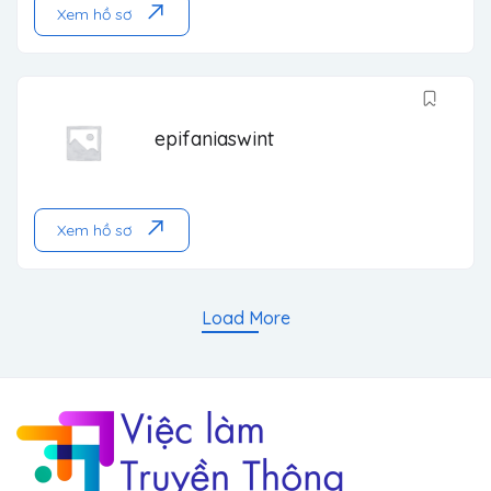
Xem hồ sơ
epifaniaswint
Xem hồ sơ
Load More