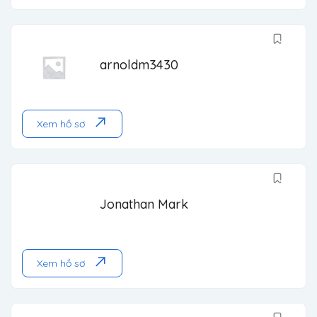
arnoldm3430
Xem hồ sơ
Jonathan Mark
Xem hồ sơ