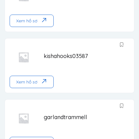
Xem hồ sơ
kishahooks03587
Xem hồ sơ
garlandtrammell