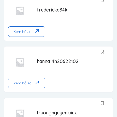
fredericka34k
Xem hồ sơ
hanna14h20622102
Xem hồ sơ
truongnguyen.uiux