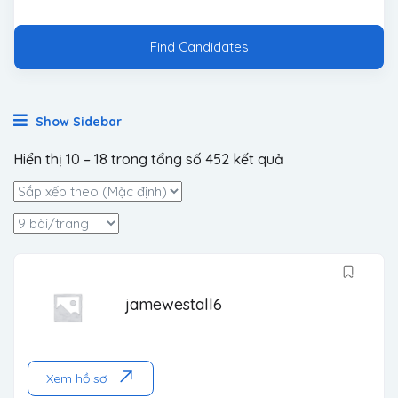
Find Candidates
Show Sidebar
Hiển thị
10
–
18
trong tổng số 452 kết quả
jamewestall6
Xem hồ sơ