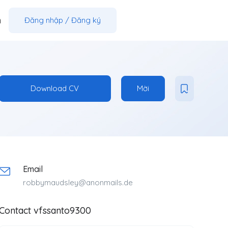
m
Đăng nhập
/
Đăng ký
Download CV
Mời
Email
robbymaudsley@anonmails.de
Contact vfssanto9300