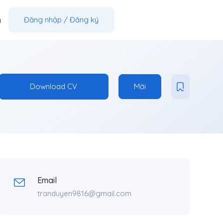
m
Đăng nhập
/
Đăng ký
Download CV
Mời
Email
tranduyen9816@gmail.com