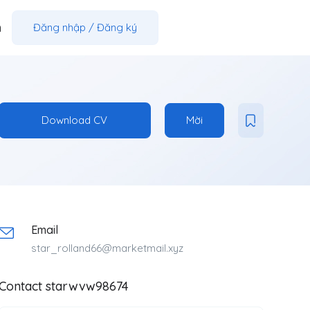
m
Đăng nhập
/
Đăng ký
Download CV
Mời
Email
star_rolland66@marketmail.xyz
Contact starwvw98674