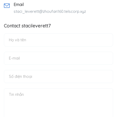
Email
staci_leverett@zhoufan160.telscorp.xyz
Contact stacileverett7