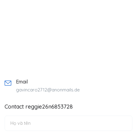
Email
gavincaro2712@anonmails.de
Contact reggie26n6853728