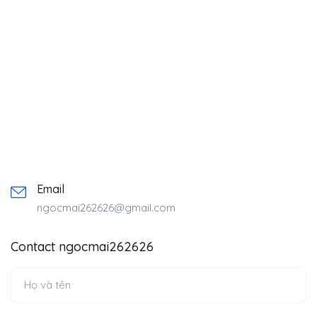
Email
ngocmai262626@gmail.com
Contact ngocmai262626