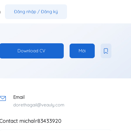
m
Đăng nhập
/
Đăng ký
Download CV
Mời
Email
dorethagail@veauly.com
Contact michalr83433920