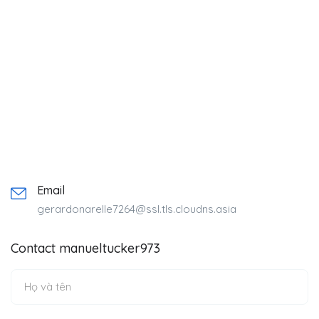
Email
gerardonarelle7264@ssl.tls.cloudns.asia
Contact manueltucker973