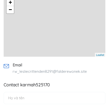
+
−
Leaflet
Email
rw_lesliecrittenden8291@falderewonek.site
Contact karmah525170