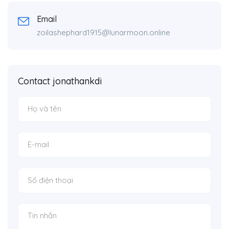
Email
zoilashephard1915@lunarmoon.online
Contact jonathankdi