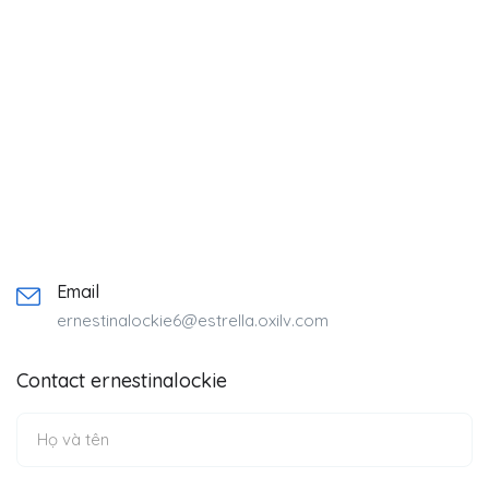
Email
ernestinalockie6@estrella.oxilv.com
Contact ernestinalockie