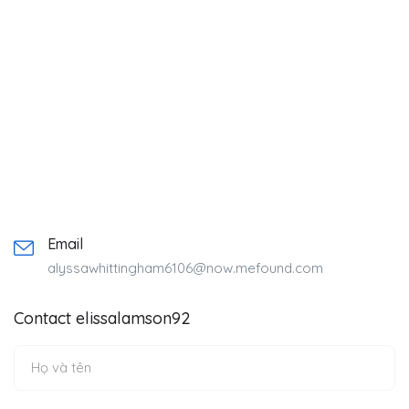
Email
alyssawhittingham6106@now.mefound.com
Contact elissalamson92