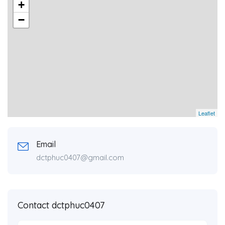
+
−
Leaflet
Email
dctphuc0407@gmail.com
Contact dctphuc0407