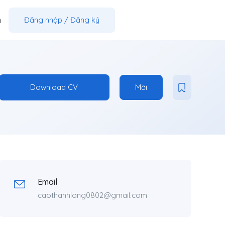
m
Đăng nhập
/
Đăng ký
Download CV
Mời
Email
caothanhlong0802@gmail.com