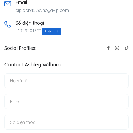
Email
bipipob457@noyavip.com
Số điện thoại
+19292013***
Hiển Thị
Social Profiles:
Contact Ashley William