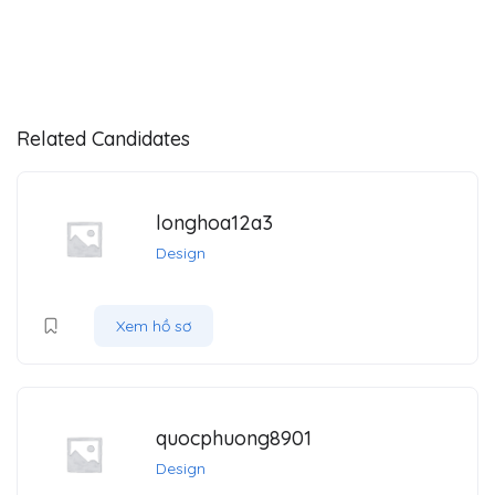
Related Candidates
longhoa12a3
Design
Xem hồ sơ
quocphuong8901
Design