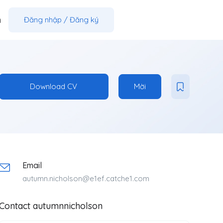
m
Đăng nhập
/
Đăng ký
Download CV
Mời
Email
autumn.nicholson@e1ef.catche1.com
Contact autumnnicholson