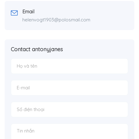
Email
helenvogt1903@polosmail.com
Contact antonyjanes